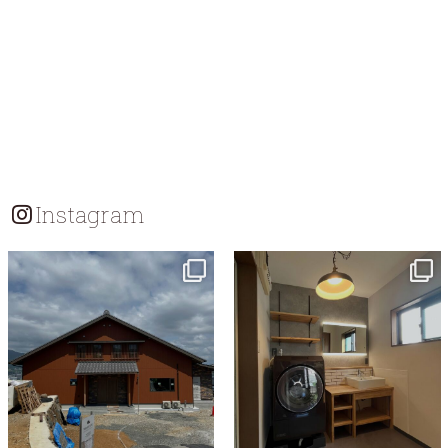
Instagram
tomohouseinc
tomohouseinc
7月 18
7月 13