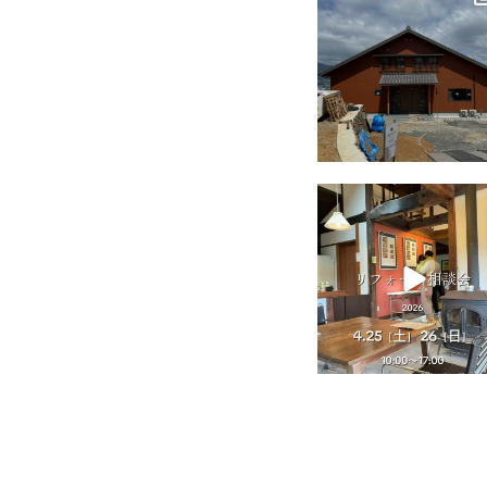
7月 18
tomohouseinc
4月 25