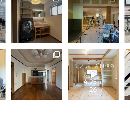
7月 13
7月 9
tomohouseinc
tomohouseinc
4月 9
4月 2