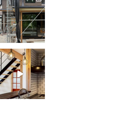
6月 3
tomohouseinc
2月 28