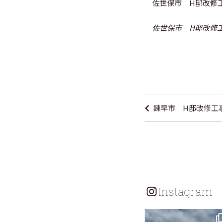
佐世保市 H邸改修
佐世保市 H邸改修
投
稿
諫早市 H邸改修工事
ナ
ビ
ゲ
ー
シ
Instagram
ョ
ン
tomohouseinc