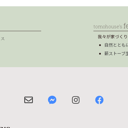
f
tomohouse’s
我々が家づくり
セス
自然ととも
薪ストーブ