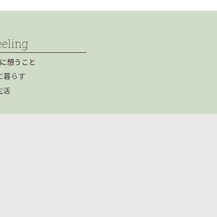
eeling
に想うこと
に暮らす
生活