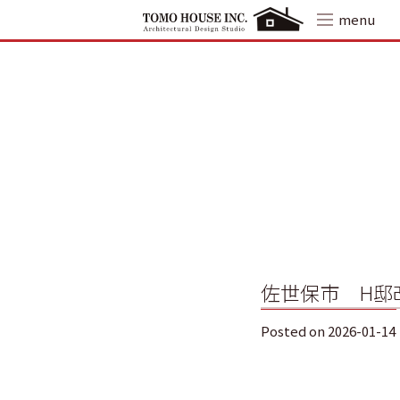
Skip
menu
to
content
佐世保市 H邸改
Posted on
2026-01-14