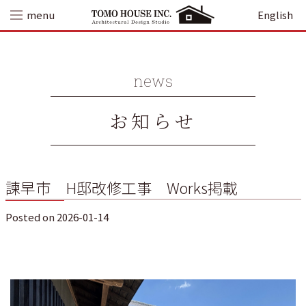
Skip
menu
English
to
content
news
お知らせ
諫早市 H邸改修工事 Works掲載
Posted on
2026-01-14