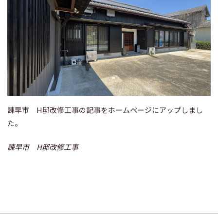
諫早市 H邸改修工事の記事をホームページにアップしまし
た。
諫早市 H邸改修工事
投
稿