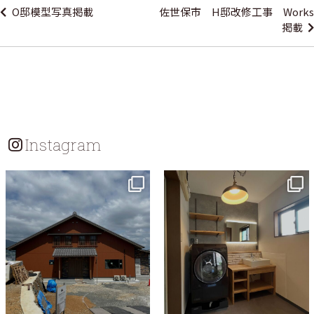
O邸模型写真掲載
佐世保市 H邸改修工事 Works
ナ
掲載
ビ
ゲ
ー
シ
ョ
Instagram
ン
tomohouseinc
tomohouseinc
7月 18
7月 13