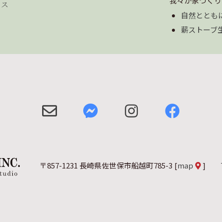
我々が家づくり
セス
自然ととも
薪ストーブ
〒857-1231 長崎県佐世保市船越町785-3
[
map
]