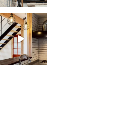
tomohouseinc
2月 28