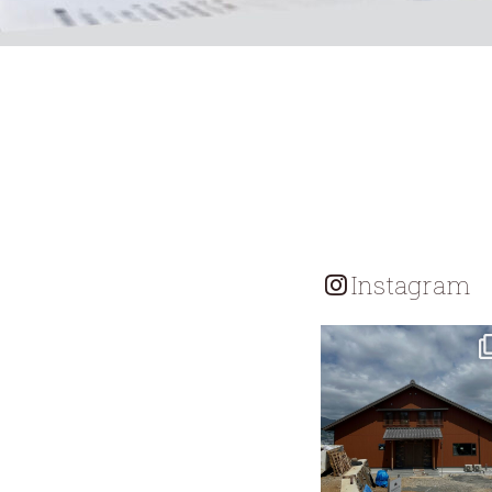
Instagram
tomohouseinc
7月 18