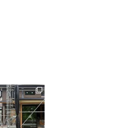
tomohouseinc
6月 3