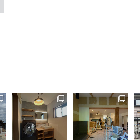
tomohouseinc
tomohouseinc
7月 13
7月 9