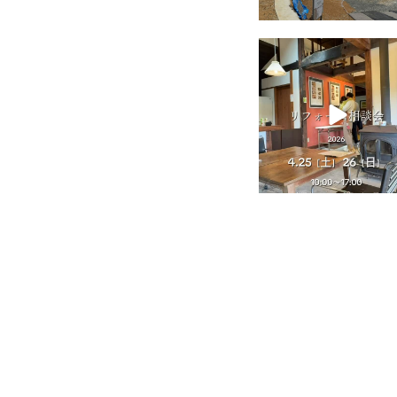
tomohouseinc
4月 25