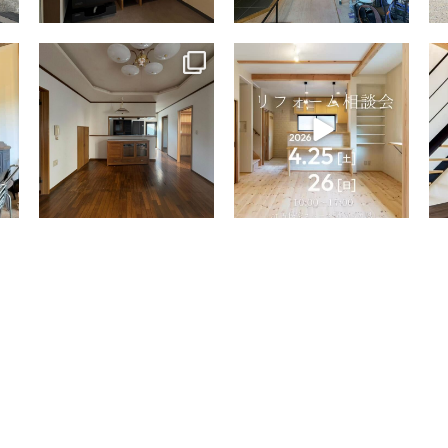
tomohouseinc
tomohouseinc
4月 9
4月 2