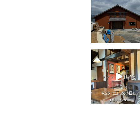
tomohouseinc
4月 25