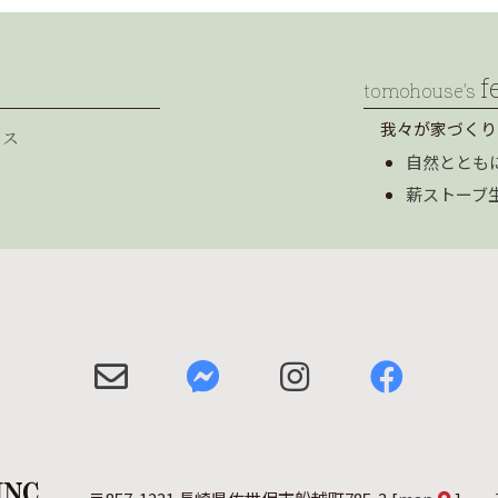
f
tomohouse’s
我々が家づくり
セス
自然ととも
薪ストーブ