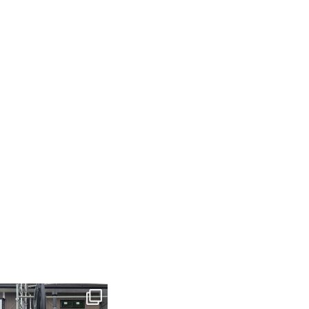
tomohouseinc
6月 3