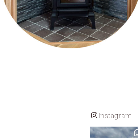
Instagram
tomohouseinc
7月 18