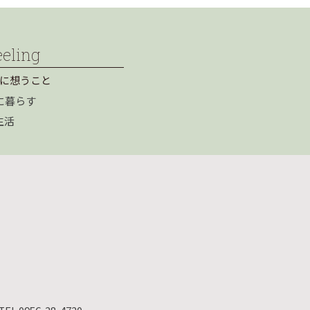
eeling
に想うこと
に暮らす
生活