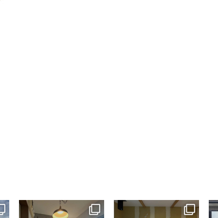
tomohouseinc
tomohouseinc
7月 13
7月 9