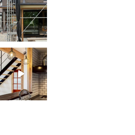
tomohouseinc
2月 28