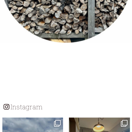
Instagram
tomohouseinc
tomohouseinc
7月 18
7月 13