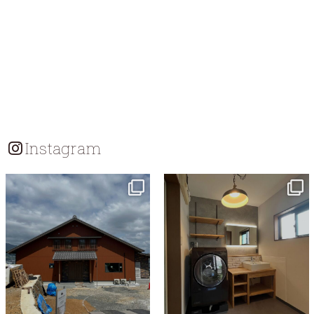
Instagram
tomohouseinc
tomohouseinc
7月 18
7月 13