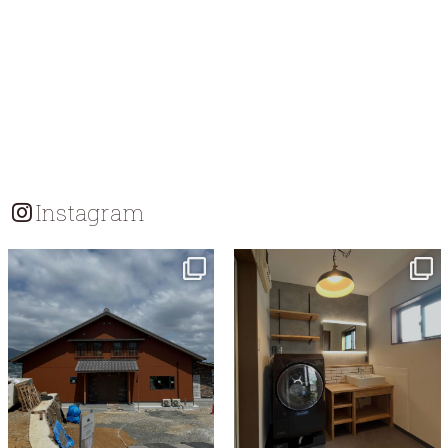
Instagram
tomohouseinc
tomohouseinc
7月 18
7月 13