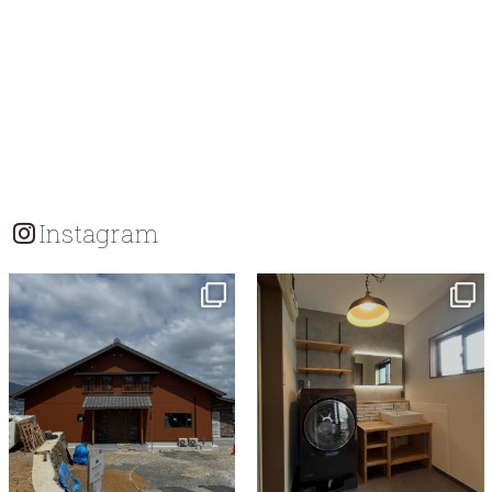
Instagram
tomohouseinc
tomohouseinc
7月 18
7月 13