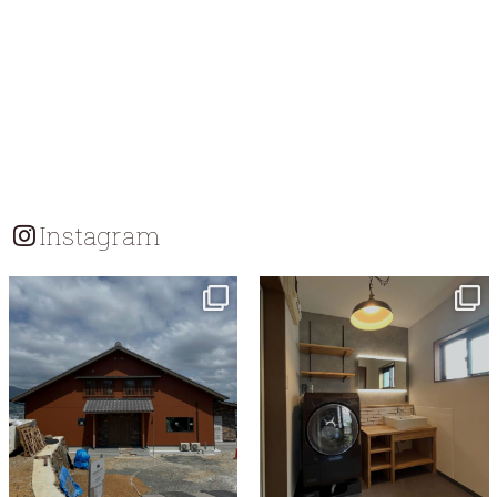
Instagram
tomohouseinc
tomohouseinc
7月 18
7月 13