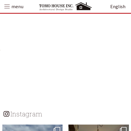
Skip
menu
English
to
content
Instagram
tomohouseinc
tomohouseinc