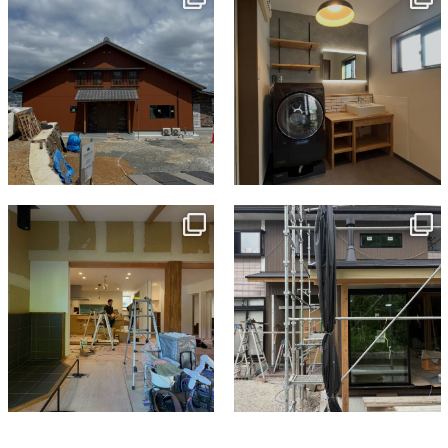
7月 18
7月 13
tomohouseinc
tomohouseinc
7月 9
6月 3