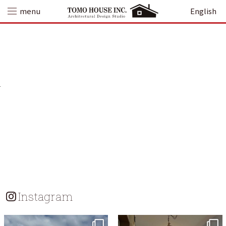
Skip
menu
English
to
content
Instagram
tomohouseinc
tomohouseinc