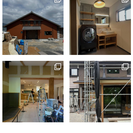
7月 18
7月 13
tomohouseinc
tomohouseinc
7月 9
6月 3