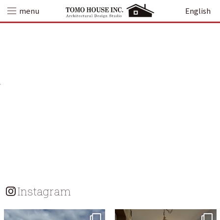
Skip
menu
English
to
content
Instagram
tomohouseinc
tomohouseinc