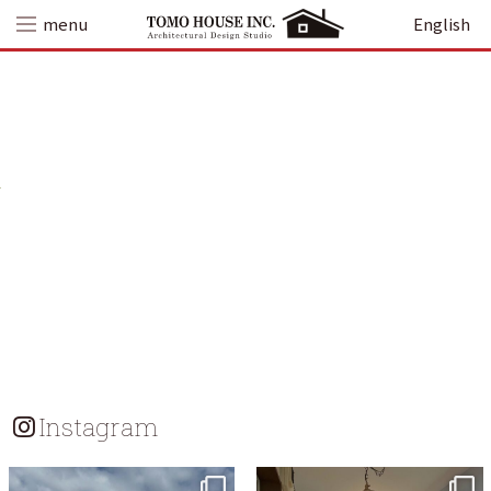
Skip
menu
English
to
content
Instagram
tomohouseinc
tomohouseinc