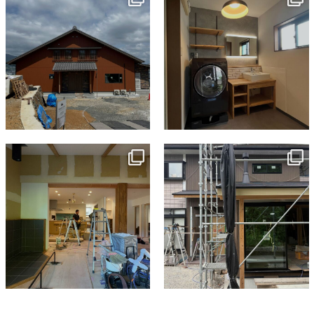
7月 18
7月 13
tomohouseinc
tomohouseinc
7月 9
6月 3