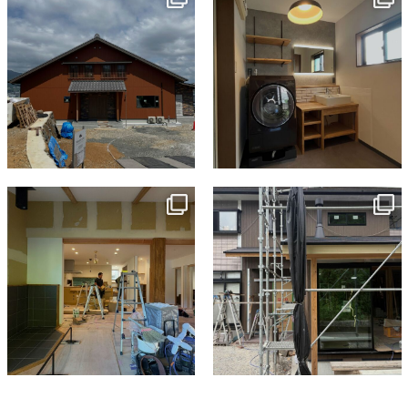
7月 18
7月 13
tomohouseinc
tomohouseinc
7月 9
6月 3