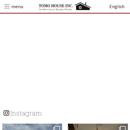
Skip
menu
English
to
content
Instagram
tomohouseinc
tomohouseinc