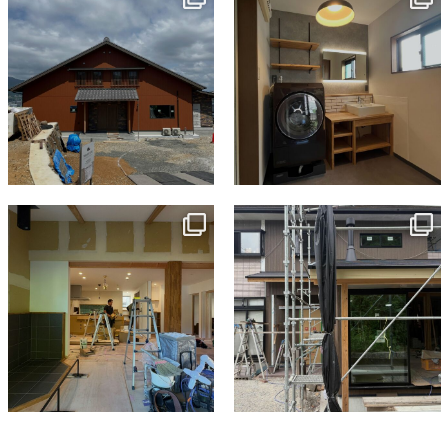
7月 18
7月 13
tomohouseinc
tomohouseinc
7月 9
6月 3