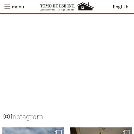
Skip
menu
English
to
content
Instagram
tomohouseinc
tomohouseinc